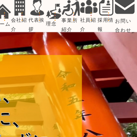
会社紹
代表挨
社員紹
採用情
事業所
お問い
理念
ーム
介
拶
介
報
紹介
合わせ